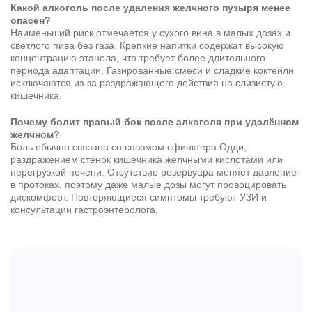
Какой алкоголь после удаления желчного пузыря менее
опасен?
Наименьший риск отмечается у сухого вина в малых дозах и
светлого пива без газа. Крепкие напитки содержат высокую
Результаты поиска (0)
Нажимая кнопку я соглашаюсь с
политикой конфиденциальности
концентрацию этанола, что требует более длительного
и
пользовательским соглашением
периода адаптации. Газированные смеси и сладкие коктейли
исключаются из-за раздражающего действия на слизистую
Вызвать специалиста
кишечника.
Нажимая кнопку я соглашаюсь с
политикой конфиденциальности
и
пользовательским соглашением
Почему болит правый бок после алкоголя при удалённом
Отправить
желчном?
Боль обычно связана со спазмом сфинктера Одди,
раздражением стенок кишечника жёлчными кислотами или
перегрузкой печени. Отсутствие резервуара меняет давление
в протоках, поэтому даже малые дозы могут провоцировать
дискомфорт. Повторяющиеся симптомы требуют УЗИ и
консультации гастроэнтеролога.