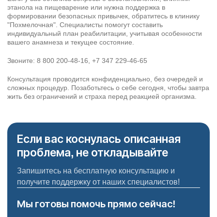
этанола на пищеварение или нужна поддержка в
формировании безопасных привычек, обратитесь в клинику
"
Похмелочная
". Специалисты помогут составить
индивидуальный план реабилитации, учитывая особенности
вашего анамнеза и текущее состояние.
Звоните:
8 800 200-48-16
,
+7 347 229-46-65
Консультация проводится конфиденциально, без очередей и
сложных процедур. Позаботьтесь о себе сегодня, чтобы завтра
жить без ограничений и страха перед реакцией организма.
Если вас коснулась описанная
проблема, не откладывайте
Запишитесь на бесплатную консультацию и
получите поддержку от наших специалистов!
Мы готовы помочь прямо сейчас!