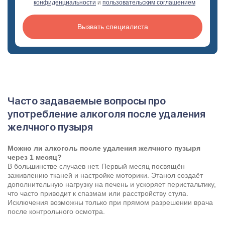
конфиденциальности
и
пользовательским соглашением
Вызвать специалиста
Часто задаваемые вопросы про
употребление алкоголя после удаления
желчного пузыря
Можно ли алкоголь после удаления желчного пузыря
Задать вопрос
через 1 месяц?
В большинстве случаев нет. Первый месяц посвящён
Задайте свой вопрос и мы ответим вам
заживлению тканей и настройке моторики. Этанол создаёт
Бесплатная консультация
дополнительную нагрузку на печень и ускоряет перистальтику,
что часто приводит к спазмам или расстройству стула.
Оставьте данные и мы вам перезвоним!
Исключения возможны только при прямом разрешении врача
после контрольного осмотра.
Поиск по сайту
Выбор города