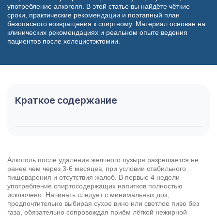
употребление алкоголя. В этой статье вы найдёте чёткие
Контакты
сроки, практические рекомендации и поэтапный план
безопасного возвращения к спиртному. Материал основан на
клинических рекомендациях и реальном опыте ведения
пациентов после холецистэктомии.
8 800 200-48-16
8 347 229-46-65
Бесплатно по РФ
Круглосуточно, 24/7
Вызвать специалиста
Краткое содержание
ООО «Медицинская компания «Наркологический центр»
г. Уфа, ул. Авроры, 5/12
Электронная почта:
info@mk-narkolog-centr
Алкоголь
после удаления желчного пузыря разрешается не
ранее чем через 3-6 месяцев, при условии стабильного
пищеварения и отсутствия жалоб. В первые 4 недели
употребление спиртосодержащих напитков полностью
исключено. Начинать следует с минимальных доз,
предпочтительно выбирая сухое вино или светлое пиво без
газа, обязательно сопровождая приём лёгкой нежирной