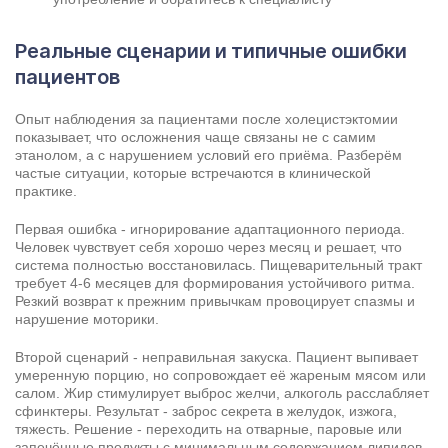
Реальные сценарии и типичные ошибки
пациентов
Опыт наблюдения за пациентами после холецистэктомии
показывает, что осложнения чаще связаны не с самим
этанолом, а с нарушением условий его приёма. Разберём
частые ситуации, которые встречаются в клинической
практике.
Первая ошибка - игнорирование адаптационного периода.
Человек чувствует себя хорошо через месяц и решает, что
система полностью восстановилась. Пищеварительный тракт
требует 4-6 месяцев для формирования устойчивого ритма.
Резкий возврат к прежним привычкам провоцирует спазмы и
нарушение моторики.
Второй сценарий - неправильная закуска. Пациент выпивает
умеренную порцию, но сопровождает её жареным мясом или
салом. Жир стимулирует выброс желчи, алкоголь расслабляет
сфинктеры. Результат - заброс секрета в желудок, изжога,
тяжесть. Решение - переходить на отварные, паровые или
запечённые продукты с минимальным содержанием липидов.