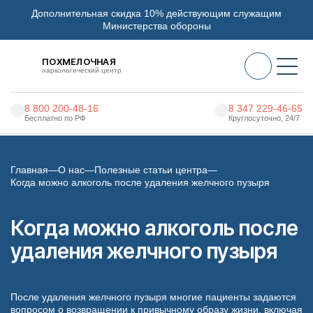
Дополнительная скидка 10% действующим служащим
Министерства обороны
ПОХМЕЛОЧНАЯ
наркологический центр
8 800 200-48-16
8 347 229-46-65
Бесплатно по РФ
Круглосуточно, 24/7
Алкоголизм
Главная
О нас
Полезные статьи центра
Наркомания
Когда можно алкоголь после удаления желчного пузыря
Наркология
Когда можно алкоголь после
Психиатрия
удаления желчного пузыря
Реабилитация
Цены
После удаления желчного пузыря многие пациенты задаются
О нас
вопросом о возвращении к привычному образу жизни, включая