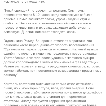
исключают этот механизм.
Пятый сценарий - отсроченная реакция. Симптомы
появляются через 8-12 часов, когда человек уже забыл о
приёме. Ночью возникает спазм, утром - жидкий стул и
слабость. Это связано с накоплением жёлчных кислот в
просвете кишечника и их раздражающим действием на
слизистую. Дневник помогает отследить связь.
Гадельшина Резида Венеровна отмечает в практике, что
пациенты часто переоценивают скорость восстановления.
"Организм не перезагружается мгновенно. Желчный пузырь
удалён, но печень и кишечник продолжают перестраиваться.
Употребление алкоголя после удаления желчного пузыря
должно сопровождаться чётким пониманием фаз адаптации.
Резкие эксперименты ведут к рецидивам симптомов, которых
можно избежать при постепенном возвращении к привычному
рациону".
Контроль состояния включает не только отказ от тяжёлой
пищи, но и мониторинг стула, веса, уровня энергии. Если
после 3 месяцев стабильного режима появляется дискомфорт
при минимальных дозах, это сигнал для пересмотра
стратегии. Иногда требуется коррекция ферментной
поддержки или временное исключение спиртного на более