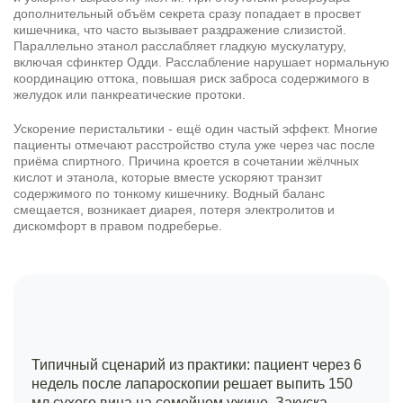
дополнительный объём секрета сразу попадает в просвет
кишечника, что часто вызывает раздражение слизистой.
Параллельно этанол расслабляет гладкую мускулатуру,
включая сфинктер Одди. Расслабление нарушает нормальную
координацию оттока, повышая риск заброса содержимого в
желудок или панкреатические протоки.
Ускорение перистальтики - ещё один частый эффект. Многие
пациенты отмечают расстройство стула уже через час после
приёма спиртного. Причина кроется в сочетании жёлчных
кислот и этанола, которые вместе ускоряют транзит
содержимого по тонкому кишечнику. Водный баланс
смещается, возникает диарея, потеря электролитов и
дискомфорт в правом подреберье.
Типичный сценарий из практики: пациент через 6
недель после лапароскопии решает выпить 150
мл сухого вина на семейном ужине. Закуска